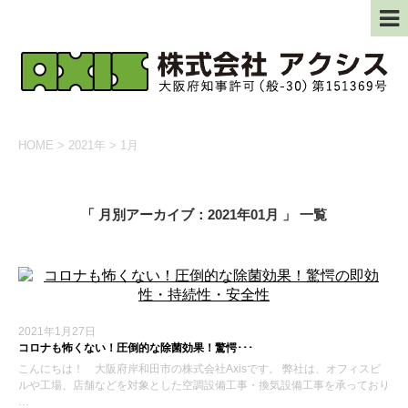
HOME
>
2021年
>
1月
「 月別アーカイブ：2021年01月 」 一覧
2021年1月27日
コロナも怖くない！圧倒的な除菌効果！驚愕･･･
こんにちは！ 大阪府岸和田市の株式会社Axisです。 弊社は、オフィスビ
ルや工場、店舗などを対象とした空調設備工事・換気設備工事を承っており
…